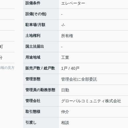
設備条件
エレベーター
設備(その他)
-
駐車場/月額
-/-
土地権利
所有権
町
国土法届出
-
分
用途地域
工業
情報の見方
販売戸数 / 総戸数
1戸 / 40戸
管理形態
管理会社に全部委託
管理員の勤務形態
日勤
管理会社
グローバルコミュニティ株式会社
取引態様
仲介
引渡し
相談