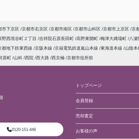
都市下京区
京都市右京区
京都市南区
京都市山科区
京都市上京区
京
原野西境谷町２丁目
吉祥院石原長田町
高野東開町
梅津大縄場町
八瀬
京都地下鉄東西線
京阪本線
京福電気鉄道嵐山本線
東海道本線
山陰本
河原町
山科
西院
西大路
西京極
京都市役所前
トップページ
階
会員登録
売却査定
0120-151-446
お客様の声