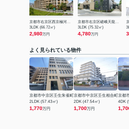
京都市右京区西京極河原町
京都市右京区嵯峨天龍寺今堀町
3LDK (66.72㎡)
3LDK (75.32㎡)
3
2,980
4,780
3
万円
万円
よく見られている物件
京都市中京区壬生朱雀町
京都市中京区壬生相合町
京都
2LDK (57.43㎡)
2DK (47.54㎡)
4DK (
1,770
1,700
1,70
万円
万円