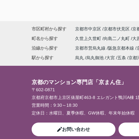
市区町村から探す
京都市中京区
京都市伏見区
京
町名から探す
久世上久世町
向島二ノ丸町
大
沿線から探す
京都市営烏丸線
阪急京都本線
駅から探す
烏丸
烏丸御池
大宮
五条
京都
京都のマンション専門店「京まん住」
〒602-0871
京都府京都市上京区俵屋町463-8 エレガント鴨川A棟 1
営業時間：
9:30～18:30
定休日：
水曜日、夏季休暇、GW休暇、年末年始休暇
お問い合わせ