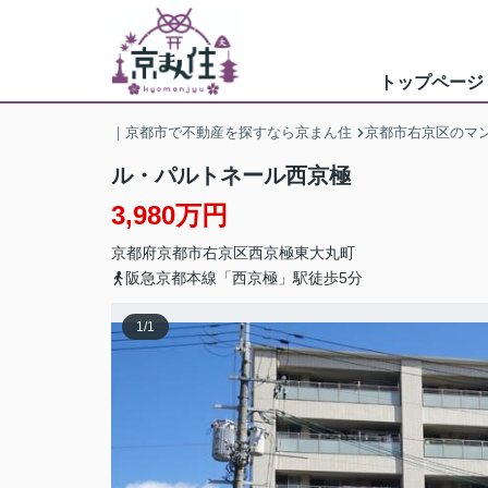
トップページ
｜京都市で不動産を探すなら京まん住
京都市右京区のマ
ル・パルトネール西京極
3,980万円
京都府
京都市右京区
西京極東大丸町
阪急京都本線「西京極」駅徒歩5分
1
/
1