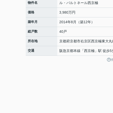
物件名
ル・パルトネール西京極
価格
3,980万円
築年月
2014年8月（築12年）
総戸数
40戸
所在地
京都府
京都市右京区
西京極東大丸
交通
阪急京都本線
「
西京極
」駅 徒歩5