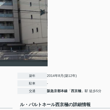
2014年8月(築12年)
築年
-
駐車
阪急京都本線
「
西京極
」駅 徒歩5分
交通
ル・パルトネール西京極の詳細情報