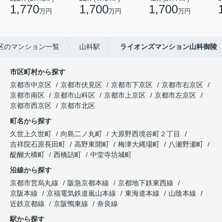
1,770
1,700
1,700
万円
万円
万円
区のマンション一覧
山科駅
ライオンズマンション山科御陵
市区町村から探す
京都市中京区
京都市伏見区
京都市下京区
京都市右京区
京都市南区
京都市山科区
京都市上京区
京都市左京区
京都市西京区
京都市北区
町名から探す
久世上久世町
向島二ノ丸町
大原野西境谷町２丁目
吉祥院石原長田町
高野東開町
梅津大縄場町
八瀬野瀬町
醍醐大構町
西橋詰町
中堂寺坊城町
沿線から探す
京都市営烏丸線
阪急京都本線
京都地下鉄東西線
京阪本線
京福電気鉄道嵐山本線
東海道本線
山陰本線
近鉄京都線
京阪鴨東線
奈良線
駅から探す