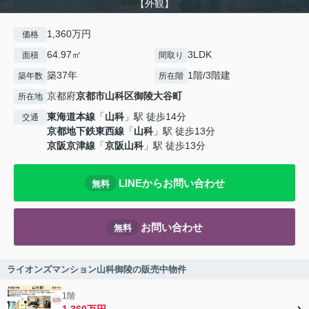
【外観】
1,360万円
価格
64.97㎡
3LDK
面積
間取り
築37年
1階/3階建
築年数
所在階
京都府
京都市山科区
御陵大谷町
所在地
東海道本線
「
山科
」駅 徒歩14分
交通
京都地下鉄東西線
「
山科
」駅 徒歩13分
京阪京津線
「
京阪山科
」駅 徒歩13分
LINEからお問い合わせ
無料
お問い合わせ
無料
ライオンズマンション山科御陵の販売中物件
1階
1,360万円