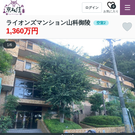
0
ログイン
お気に入り
ライオンズマンション山科御陵
空室2
1,360万円
1
/
6