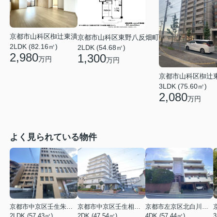
京都市山科区椥辻東潰
京都市山科区東野八反畑町
2LDK (82.16㎡)
2LDK (54.68㎡)
2,980
1,300
万円
万円
京都市山科区椥辻
3LDK (75.60㎡)
2,080
万円
よく見られている物件
京都市中京区壬生朱雀町
京都市中京区壬生相合町
京都市左京区北白川久保田町
2LDK (57.43㎡)
2DK (47.54㎡)
4DK (57.44㎡)
3