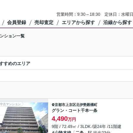
営業時間：9:30～18:30 定休日：
会員登録
売却査定
エリアから探す
沿線から探す
ンション一覧
すすめのエリア
中古マンション
京都市上京区
北伊勢殿構町
グラン・コート千本一条
4,490
万円
9階 / 72.49㎡ / 3LDK /築24年 /11階建
山陰本線
「
二条
」駅 徒歩23分