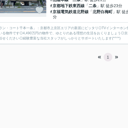
京都地下鉄東西線
「
二条
」駅 徒歩23分
京福電気鉄道北野線
「
北野白梅町
」駅 徒
分
ラン・コート千本一条」：京都市上京区エリアの新居にピッタリ◎TVインターホン付
いる物件です◎4,490万円の物件で、ゆとりのある理想の生活をおくりましょう◎
任せください◎経験豊富な当社スタッフがしっかりとサポートいたします(*^^*)
1