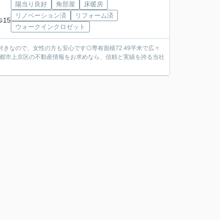
陽当り良好
角部屋
床暖房
リノベーション済
リフォーム済
歩15
ウォークインクロゼット
きなので、女性の方も安心です◎専有面積72.49平米で広々
京都市上京区の不動産情報をお求めなら、信頼と実績を誇る当社