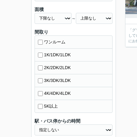
面積
～
「グ
間取り
して
にお
ワンルーム
1K/1DK/1LDK
2K/2DK/2LDK
3K/3DK/3LDK
4K/4DK/4LDK
5K以上
駅・バス停からの時間