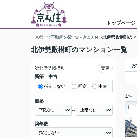
トップページ
北伊勢殿構町のマ
｜京都市で不動産を探すなら京まん住
北伊勢殿構町のマンション一覧
お
北伊勢殿構町
変更
新築・中古
指定しない
新築
中古
1
件
価格
～
築年数