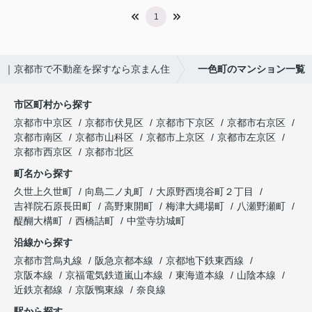
1
｜京都市で不動産を探すなら京まん住
一色町のマンション一覧
市区町村から探す
京都市中京区
京都市伏見区
京都市下京区
京都市右京区
京都市南区
京都市山科区
京都市上京区
京都市左京区
京都市西京区
京都市北区
町名から探す
久世上久世町
向島二ノ丸町
大原野西境谷町２丁目
吉祥院石原長田町
高野東開町
梅津大縄場町
八瀬野瀬町
醍醐大構町
西橋詰町
中堂寺坊城町
沿線から探す
京都市営烏丸線
阪急京都本線
京都地下鉄東西線
京阪本線
京福電気鉄道嵐山本線
東海道本線
山陰本線
近鉄京都線
京阪鴨東線
奈良線
駅から探す