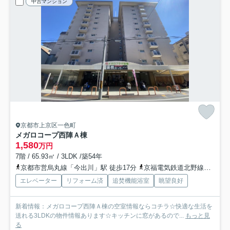
中古マンション
京都市上京区一色町
メガロコープ西陣Ａ棟
1,580
万円
7階 / 65.93㎡ / 3LDK /築54年
京都市営烏丸線「今出川」駅 徒歩17分
京福電気鉄道北野線「北野白梅町」駅 徒歩17分
エレベーター
リフォーム済
追焚機能浴室
眺望良好
新着情報：メガロコープ西陣Ａ棟の空室情報ならコチラ☆快適な生活を
送れる3LDKの物件情報あります☆キッチンに窓があるので...
もっと見
る