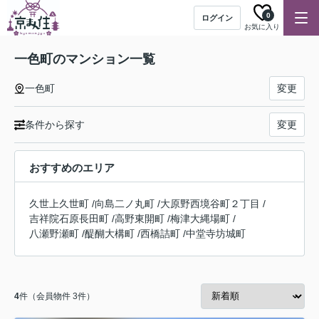
0
ログイン
お気に入り
一色町のマンション一覧
一色町
変更
条件から探す
変更
おすすめのエリア
久世上久世町
/
向島二ノ丸町
/
大原野西境谷町２丁目
/
吉祥院石原長田町
/
高野東開町
/
梅津大縄場町
/
八瀬野瀬町
/
醍醐大構町
/
西橋詰町
/
中堂寺坊城町
4
件（会員物件 3件）