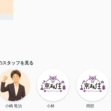
のスタッフを見る
小嶋 竜治
小林
岡部