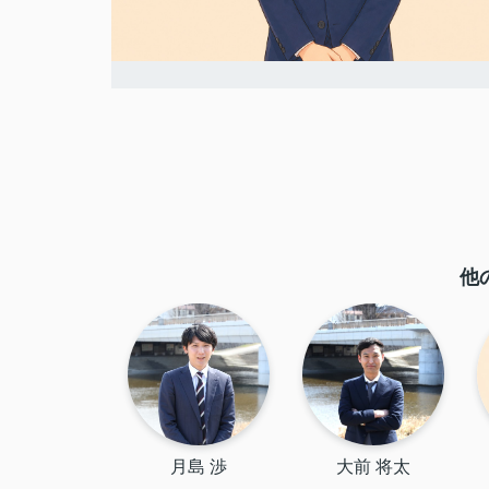
他
月島 渉
大前 将太