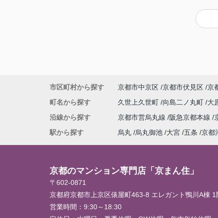
市区町村から探す
京都市中京区
京都市伏見区
京
町名から探す
久世上久世町
向島二ノ丸町
大
沿線から探す
京都市営烏丸線
阪急京都本線
駅から探す
烏丸
烏丸御池
大宮
五条
京都
京都のマンション専門店「京まん住」
〒602-0871
京都府京都市上京区俵屋町463-8 エレガント鴨川A棟 1
営業時間：
9:30～18:30