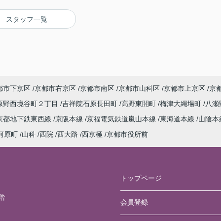
スタッフ一覧
都市下京区
京都市右京区
京都市南区
京都市山科区
京都市上京区
京
原野西境谷町２丁目
吉祥院石原長田町
高野東開町
梅津大縄場町
八瀬
京都地下鉄東西線
京阪本線
京福電気鉄道嵐山本線
東海道本線
山陰本
河原町
山科
西院
西大路
西京極
京都市役所前
トップページ
階
会員登録