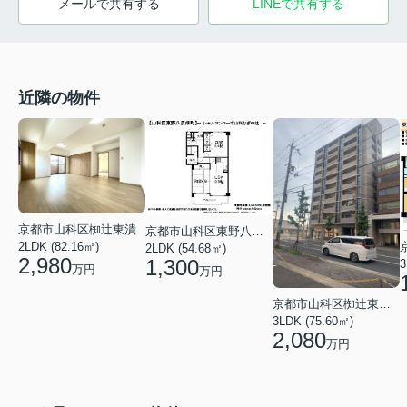
メールで共有する
LINEで共有する
近隣の物件
京都市山科区椥辻東潰
京都市山科区東野八反畑町
2LDK (82.16㎡)
2LDK (54.68㎡)
2,980
1,300
3
万円
万円
京都市山科区椥辻東浦町
3LDK (75.60㎡)
2,080
万円