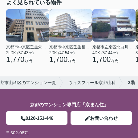
よく見られている物件
京都市中京区壬生朱雀町
京都市左京区北白川久保田町
京都市中京区壬生相合町
2LDK (57.43㎡)
4DK (57.44㎡)
2DK (47.54㎡)
3
1,770
1,700
1,700
万円
万円
万円
都市山科区のマンション一覧
ウィズフィール京都山科
3階
京都のマンション専門店「京まん住」
0120-151-446
お問い合わせ
〒602-0871