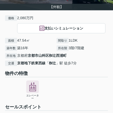
【外観】
2,080万円
価格
支払いシミュレーション
47.54㎡
1LDK
面積
間取り
築16年
3階/7階建
築年数
所在階
京都府
京都市山科区
椥辻西浦町
所在地
京都地下鉄東西線
「
椥辻
」駅 徒歩7分
交通
物件の特徴
エレベータ
ー
セールスポイント