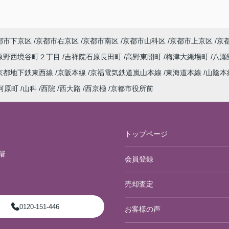
都市下京区
京都市右京区
京都市南区
京都市山科区
京都市上京区
京
原野西境谷町２丁目
吉祥院石原長田町
高野東開町
梅津大縄場町
八瀬
京都地下鉄東西線
京阪本線
京福電気鉄道嵐山本線
東海道本線
山陰本
河原町
山科
西院
西大路
西京極
京都市役所前
トップページ
階
会員登録
売却査定
0120-151-446
お客様の声