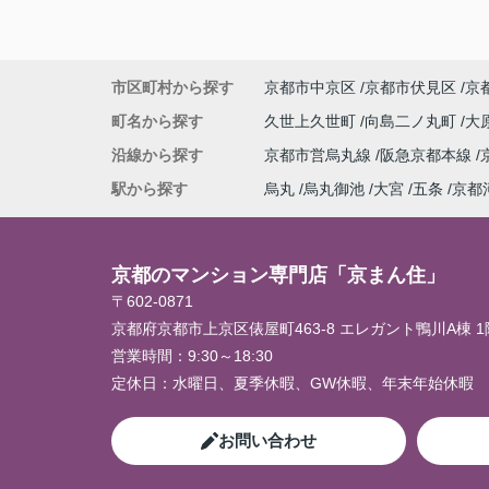
市区町村から探す
京都市中京区
京都市伏見区
京
町名から探す
久世上久世町
向島二ノ丸町
大
沿線から探す
京都市営烏丸線
阪急京都本線
駅から探す
烏丸
烏丸御池
大宮
五条
京都
京都のマンション専門店「京まん住」
〒602-0871
京都府京都市上京区俵屋町463-8 エレガント鴨川A棟 1
営業時間：
9:30～18:30
定休日：
水曜日、夏季休暇、GW休暇、年末年始休暇
お問い合わせ