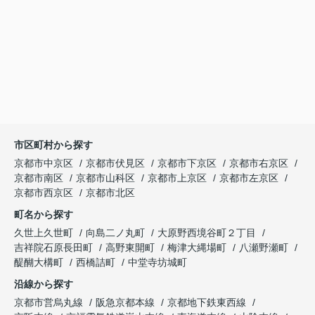
市区町村から探す
京都市中京区
京都市伏見区
京都市下京区
京都市右京区
京都市南区
京都市山科区
京都市上京区
京都市左京区
京都市西京区
京都市北区
町名から探す
久世上久世町
向島二ノ丸町
大原野西境谷町２丁目
吉祥院石原長田町
高野東開町
梅津大縄場町
八瀬野瀬町
醍醐大構町
西橋詰町
中堂寺坊城町
沿線から探す
京都市営烏丸線
阪急京都本線
京都地下鉄東西線