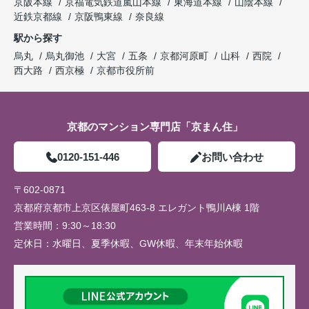
京阪本線
京福電気鉄道嵐山本線
東海道本線
山陰本線
近鉄京都線
京阪鴨東線
奈良線
駅から探す
烏丸
烏丸御池
大宮
五条
京都河原町
山科
西院
西大路
西京極
京都市役所前
京都のマンション専門店「京まん住」
0120-151-446
お問い合わせ
〒602-0871
京都府京都市上京区俵屋町463-8 エレガント鴨川A棟 1階
営業時間：
9:30～18:30
定休日：
水曜日、夏季休暇、GW休暇、年末年始休暇