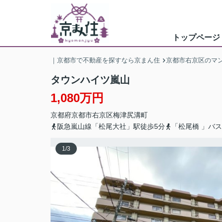
トップページ
｜京都市で不動産を探すなら京まん住
京都市右京区のマ
タウンハイツ嵐山
1,080万円
京都府
京都市右京区
梅津尻溝町
阪急嵐山線「松尾大社」駅徒歩5分
「松尾橋 」バ
1
/
3