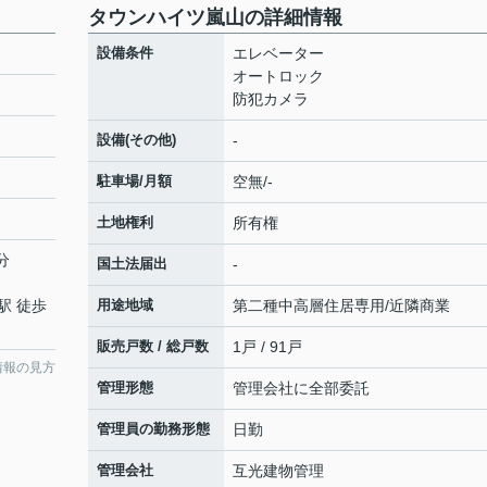
タウンハイツ嵐山の詳細情報
設備条件
エレベーター
オートロック
防犯カメラ
設備(その他)
-
駐車場/月額
空無/-
土地権利
所有権
分
国土法届出
-
駅 徒歩
用途地域
第二種中高層住居専用/近隣商業
販売戸数 / 総戸数
1戸 / 91戸
情報の見方
管理形態
管理会社に全部委託
管理員の勤務形態
日勤
管理会社
互光建物管理