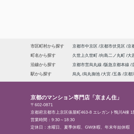
市区町村から探す
京都市中京区
京都市伏見区
京
町名から探す
久世上久世町
向島二ノ丸町
大
沿線から探す
京都市営烏丸線
阪急京都本線
駅から探す
烏丸
烏丸御池
大宮
五条
京都
京都のマンション専門店「京まん住」
〒602-0871
京都府京都市上京区俵屋町463-8 エレガント鴨川A棟 1
営業時間：
9:30～18:30
定休日：
水曜日、夏季休暇、GW休暇、年末年始休暇