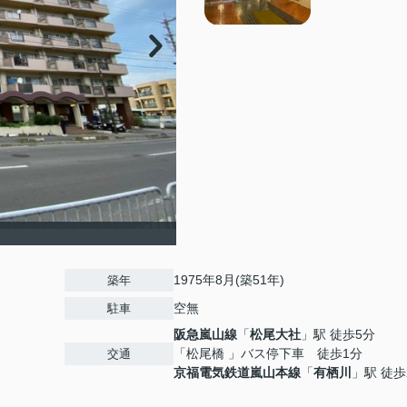
1975年8月(築51年)
築年
空無
駐車
阪急嵐山線
「
松尾大社
」駅 徒歩5分
「松尾橋 」バス停下車 徒歩1分
交通
京福電気鉄道嵐山本線
「
有栖川
」駅 徒歩