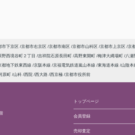
都市下京区
京都市右京区
京都市南区
京都市山科区
京都市上京区
京
原野西境谷町２丁目
吉祥院石原長田町
高野東開町
梅津大縄場町
八瀬
京都地下鉄東西線
京阪本線
京福電気鉄道嵐山本線
東海道本線
山陰本
河原町
山科
西院
西大路
西京極
京都市役所前
トップページ
階
会員登録
売却査定