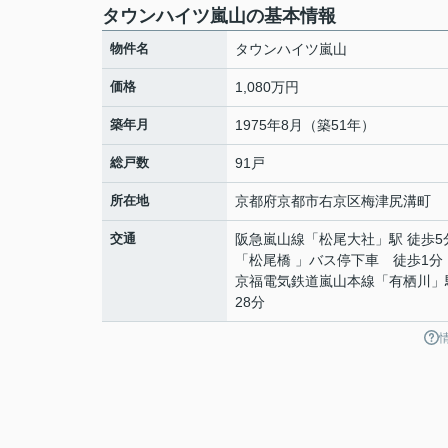
タウンハイツ嵐山の基本情報
物件名
タウンハイツ嵐山
価格
1,080万円
築年月
1975年8月（築51年）
総戸数
91戸
所在地
京都府
京都市右京区
梅津尻溝町
交通
阪急嵐山線
「
松尾大社
」駅 徒歩5
「松尾橋 」バス停下車 徒歩1分
京福電気鉄道嵐山本線
「
有栖川
」
28分