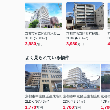
京都市右京区西院六反田町
京都市右京区西京極東大丸町
3LDK (66.83㎡)
2LDK (63.56㎡)
3
3,980
3,980
4
万円
万円
よく見られている物件
京都市中京区壬生朱雀町
京都市中京区壬生相合町
京都
2LDK (57.43㎡)
2DK (47.54㎡)
4DK (
1,770
1,700
1,70
万円
万円