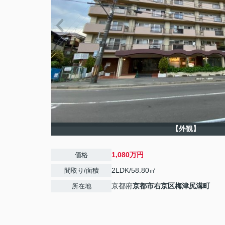
【外観】
1,080万円
価格
2LDK/58.80㎡
間取り/面積
京都府
京都市右京区
梅津尻溝町
所在地