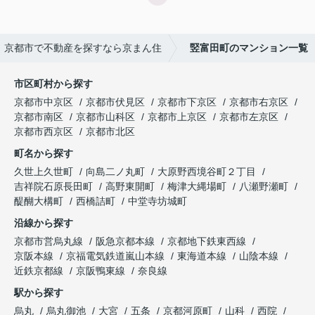
｜京都市で不動産を探すなら京まん住
竪富田町のマンション一覧
市区町村から探す
京都市中京区
京都市伏見区
京都市下京区
京都市右京区
京都市南区
京都市山科区
京都市上京区
京都市左京区
京都市西京区
京都市北区
町名から探す
久世上久世町
向島二ノ丸町
大原野西境谷町２丁目
吉祥院石原長田町
高野東開町
梅津大縄場町
八瀬野瀬町
醍醐大構町
西橋詰町
中堂寺坊城町
沿線から探す
京都市営烏丸線
阪急京都本線
京都地下鉄東西線
京阪本線
京福電気鉄道嵐山本線
東海道本線
山陰本線
近鉄京都線
京阪鴨東線
奈良線
駅から探す
烏丸
烏丸御池
大宮
五条
京都河原町
山科
西院