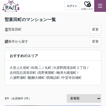
0
ログイン
お気に入り
竪富田町のマンション一覧
竪富田町
変更
条件から探す
変更
おすすめのエリア
久世上久世町
/
向島二ノ丸町
/
大原野西境谷町２丁目
/
吉祥院石原長田町
/
高野東開町
/
梅津大縄場町
/
八瀬野瀬町
/
醍醐大構町
/
西橋詰町
/
中堂寺坊城町
2
件（会員物件 2件）